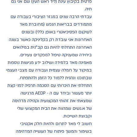
פרטית בקיבוץ עינת (ליד ראש העין) שם אני גם
חיה.
עבדתי הרבה שנים במגזר הציבורי בעבודה עם
מתמודדים בבריאות הנפש (מחוברת מאד
לשיקום הפסיכיאטרי באופן כללי) ובשנים
האחרונות אני עובדת רק בקליניקה כאשר בשנה
האחרונה התחלתי להיות גם קב"נית במילואים
ביחידה שמעניקה טיפול למפקדים צעירים.
מאמינה מאד בלמידה ושילוב ידע מגישות נוספות
במיקוד על חמלה עצמית ועבודה עם מצבי העצמי
שבתוכנו ונהנית ללמוד כל הזמן ולהתפתח.
התחלתי את היכרותי עם הסכמה תרפיה לפני קצת
יותר מעשור וביחד עם ה - AEDP מרגישה
שמצאתי את זהותי המקצועית וקהילה מדהימה
של א.נשים שמהווה את הבית המקצועי שלי
וקבוצת השייכות.
חשוב לי מאד לתרום ולהיות חלק אקטיבי
בשימור והמשך פיתוח של העשייה המדהימה