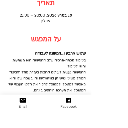
תאריך
18 במרץ 2026, 20:00 – 21:30
אונלין
על המפגש
שלוש ארבע ו…המשגה לעבודה
בטיפול סכמה-תרפיה שלב ההמשגה הוא משמעותי 
וחיוני לטיפול. 
ההמשגה נעשית לעיתים קרובות בעזרת מודל ״הביצה״. 
המודל פשוט ונגיש הן בוויזואליות והן בשפה שלו והוא 
מאפשר למטפל ולמטופל להכיר את חלקי העצמי של 
המטופל ואת מערכת היחסים בינהם. 
במפגש זה נכיר מודל המשגה נוסף בשם ״מודל קומות״ 
Email
Facebook
אשר כולל, מעבר למודל המוכר, התייחסות ממוקדת 
לצרכים הבסיסיים וכן מתן מענה הדרגתי וחוויתי לצורך 
כבר בתוך תהליך ההמשגה. מודל זה מתבסס על 
תאוריית הסכמה-תרפיה בשילוב רעיונות מגישת ה- 