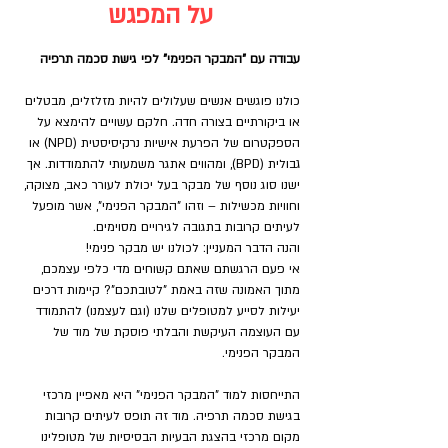
על המפגש
עבודה עם "המבקר הפנימי" לפי גישת סכמה תרפיה
כולנו פוגשים אנשים שעלולים להיות מזלזלים, מבטלים 
או ביקורתיים בצורה חדה. חלקם עשויים להימצא על 
הספקטרום של הפרעת אישיות נרקיסיסטית (NPD) או 
גבולית (BPD), ומהווים אתגר משמעותי להתמודדות. אך 
ישנו סוג נוסף של מבקר בעל יכולת לעורר כאב, מצוקה, 
וחוויות מכשילות – וזהו "המבקר הפנימי", אשר מופעל 
לעיתים קרובות בתגובה לגירויים מסוימים.
והנה הדבר המעניין: לכולנו יש מבקר פנימי! 
אי פעם הרגשתם שאתם קשוחים מדי כלפי עצמכם, 
מתוך האמונה שזה באמת "לטובתכם"? קיימות דרכים 
יעילות לסייע למטופלים שלנו (וגם לעצמנו) להתמודד 
עם העוצמה העיקשת והבלתי פוסקת של מוד של 
המבקר הפנימי.  
התייחסות למוד "המבקר הפנימי" היא מאפיין מרכזי 
בגישת סכמה תרפיה. מוד זה תופס לעיתים קרובות 
מקום מרכזי בהצגת הבעיות הבסיסיות של מטופלינו 