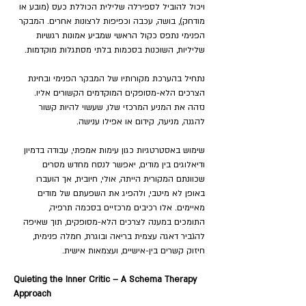
ויכול להוביל לספירלה שלילית הכוללת כעס (מובע או 
מודחק), בושה, עכבה וכפיפות לרצונות אחרים. המבקר 
הפנימי נתפס כקול הראשי שמביע אמונות רגשיות 
שליליות, השוכנות בסכמות בלתי מסתגלות מוקדמות.  
נתחיל בהערכת מקורותיו של המבקר הפנימי ובחינת 
הצרכים הלא-מסופקים המוקדמים הקשורים אליו. 
נזהה את המניע המרכזי שלו, שעשוי להיות קשור 
להגנה, מניעה, קידום או אפילו ענישה.  
שימוש באסטרטגיות כגון עימות אמפתי, עבודה בדמיון 
ודיאלוגים בין מודים, יאפשר לנסח מחדש מסרים 
שכוונתם המקורית הייתה, אולי, חיובית, אך הועברו 
באופן לא מיטבי, ולהפיג את השפעתם של מודים 
מאיימים. אלו רכיבים מרכזיים בסכמה תרפיה, 
התומכים במענה לצרכים הלא-מסופקים, תוך שאיפה 
להגביר דאגה עצמית בריאה ובוגרת, חמלה פנימית, 
חיזוק קשרים בין-אישיים, ועצמאות אישית.
Quieting the Inner Critic – A Schema Therapy 
Approach