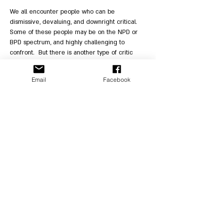
We all encounter people who can be 
dismissive, devaluing, and downright critical. 
Some of these people may be on the NPD or 
BPD spectrum, and highly challenging to 
confront.  But there is another type of critic 
that also has the power to provoke pain, 
distress, and self-defeating experiences, when 
Email
Facebook
triggered, and that’s the “Inner Critic”.
And here’s the thing: We all have one!  Ever 
feel you’re being too tough on yourself, 
supported by the belief that it’s really “for your 
own good”?  There are effective ways to help 
our clients (as well as ourselves) to deal with 
the fierce and unremitting power of the Inner 
Critic Mode.
 Addressing the “Inner Critic” mode is a key 
feature of schema therapy. This mode is often 
central to a client’s presentation of key 
underlying problems and can be at the heart 