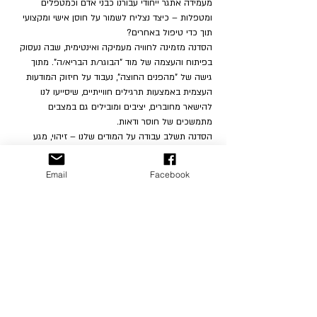
מעמידה אתגר ייחודי עבורנו כבני אדם וכמטפלים 
ומטפלות – כיצד נצליח לשמור על חוסן אישי ומקצועי 
תוך כדי טיפול באחרים?
הסדנה מזמינה לחוויה מעמיקה ואינטימית, שבה נעסוק 
בפיתוח והעצמה של מוד "הבוגר/ת הבריא/ה". מתוך 
גישה של "מהפנים החוצה", נעבוד על חיזוק המודעות 
העצמית באמצעות תרגילים חווייתיים, שיסייעו לנו 
להישאר מחוברים, יציבים ומובילים גם במצבים 
מתמשכים של חוסר ודאות.
הסדנה תשלב עבודה על המודים שלנו – זיהוי, מגע 
וחיבור ביניהם – עם דגש על חוויית המטפל/ת כאדם 
בתקופה זו. מתוך חיבור לבוגר/ת הבריא/ה, נוכל לחזור 
Email
Facebook
לאיזון פנימי ולשפר את יכולתנו להתמודד, לצמוח 
ולהוביל בתנאי משבר מתמשכים.
אופי הסדנה: 
חווייתית עבודה עם המודים שלנו.
מיועד ל:
מתחילים / בינוניים / מתקדמים
על המנחות: הגרה פלדמן- 
 MSc, בעלת תואר שני 
בפסיכותרפיה קוגניטיבית התנהגותית, מומחית ומדריכה 
מוכרת באיט"ה. חברה בארגון הסכמה תרפיה הבינ"ל 
(ISST) במעמד מדריכה ומנחה/טריינרית, מלמדת 
ומכשירה בסכמה תרפיה ומייסדת תכנית ההכשרה 