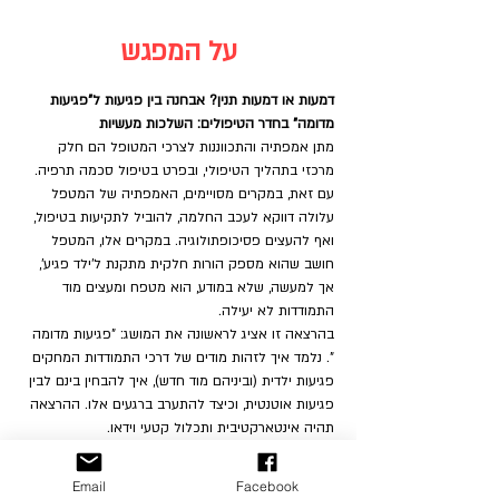
על המפגש
דמעות או דמעות תנין? אבחנה בין פגיעות ל"פגיעות 
מדומה" בחדר הטיפולים: השלכות מעשיות
מתן אמפתיה והתכווננות לצרכי המטופל הם חלק 
מרכזי בתהליך הטיפולי, ובפרט בטיפול סכמה תרפיה. 
עם זאת, במקרים מסויימים, האמפתיה של המטפל 
עלולה דווקא לעכב החלמה, להוביל לתקיעות בטיפול, 
ואף להעצים פסיכופתולוגיה. במקרים אלו, המטפל 
חושב שהוא מספק הורות חלקית מתקנת ל'ילד פגיע', 
אך למעשה, שלא במודע, הוא מטפח ומעצים מוד 
התמודדות לא יעילה.
בהרצאה זו אציג לראשונה את המושג: "פגיעות מדומה 
". נלמד איך לזהות מודים של דרכי התמודדות המחקים 
פגיעות ילדית (וביניהם מוד חדש), איך להבחין בינם לבין 
פגיעות אוטנטית, וכיצד להתערב ברגעים אלו. ההרצאה 
תהיה אינטארקטיבית ותכלול קטעי וידאו.
*המאמר המלא כולל סקירה נרחבת של סוגים שונים 
של מודים שמערבים פגיעות "מדומה", הבחנה בינם לבין 
Email
Facebook
מצבי עצמי ילדיים, דוגמאות קליניות, זיהוי תהליכי 