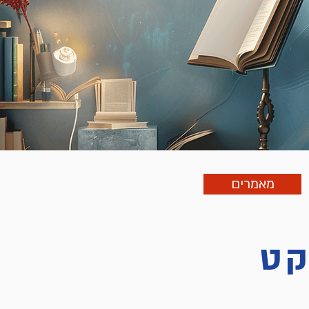
מאמרים
קט