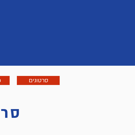
סרטונים
פ
סרט