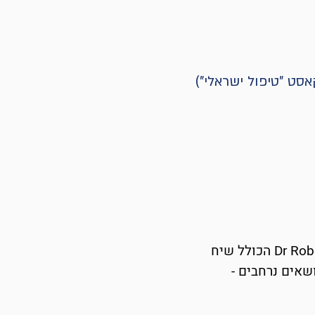
סט "טיפול ישראלי")
של Chris Hayes ו-Dr Robert Brockman הכולל שיח
שאים נרחבים -